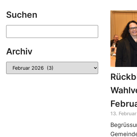
Suchen
Archiv
Rückbl
Wahlve
Febru
13. Februa
Begrüssu
Gemeinde