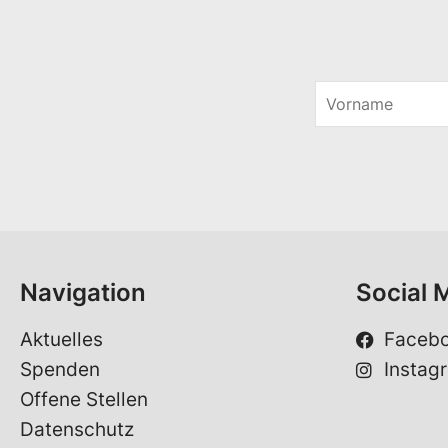
V
o
r
n
a
m
e
*
Navigation
Social 
Aktuelles
Faceb
Spenden
Instag
Offene Stellen
Datenschutz