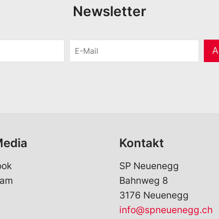
Newsletter
E
A
-
M
a
i
l
*
Media
Kontakt
ook
SP Neuenegg
ram
Bahnweg 8
3176 Neuenegg
info@spneuenegg.ch