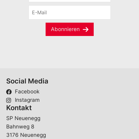
r
E
n
-
a
M
m
a
e
Abonnieren
i
*
l
*
Social Media
Facebook
Instagram
Kontakt
SP Neuenegg
Bahnweg 8
3176 Neuenegg