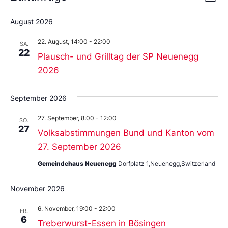
Liste
An
Wählen
Nav
Sie
August 2026
das
Datum
22. August, 14:00
-
22:00
aus.
SA.
22
Plausch- und Grilltag der SP Neuenegg
2026
September 2026
27. September, 8:00
-
12:00
SO.
27
Volksabstimmungen Bund und Kanton vom
27. September 2026
Gemeindehaus Neuenegg
Dorfplatz 1,Neuenegg,Switzerland
November 2026
6. November, 19:00
-
22:00
FR.
6
Treberwurst-Essen in Bösingen