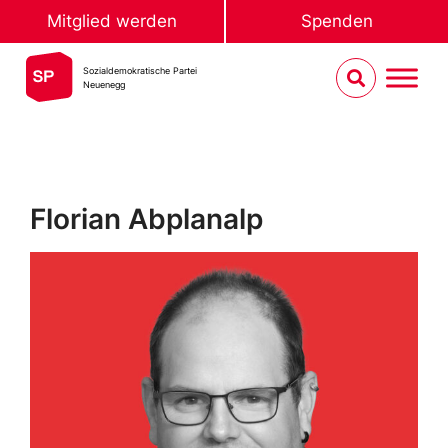
Mitglied werden
Spenden
Sozialdemokratische Partei
Neuenegg
Florian Abplanalp