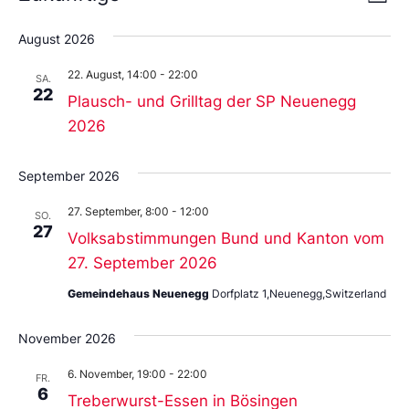
Liste
An
Wählen
Nav
Sie
August 2026
das
Datum
22. August, 14:00
-
22:00
aus.
SA.
22
Plausch- und Grilltag der SP Neuenegg
2026
September 2026
27. September, 8:00
-
12:00
SO.
27
Volksabstimmungen Bund und Kanton vom
27. September 2026
Gemeindehaus Neuenegg
Dorfplatz 1,Neuenegg,Switzerland
November 2026
6. November, 19:00
-
22:00
FR.
6
Treberwurst-Essen in Bösingen